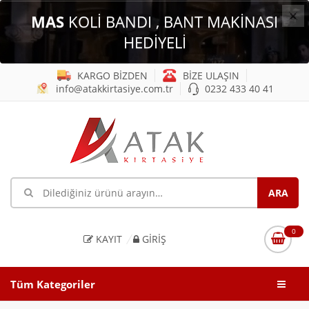
×
MAS
KOLİ BANDI , BANT MAKİNASI
HEDİYELİ
KARGO BİZDEN
BİZE ULAŞIN
info@atakkirtasiye.com.tr
0232 433 40 41
0
KAYIT
GIRIŞ
Tüm Kategoriler