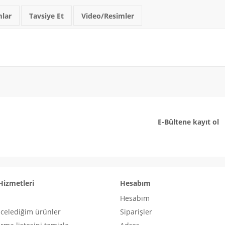
lar
Tavsiye Et
Video/Resimler
E-Bültene kayıt ol
Hizmetleri
Hesabım
Hesabım
ncelediğim ürünler
Siparişler