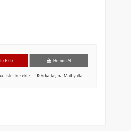
te Ekle
Hemen Al
a listesine ekle
Arkadaşına Mail yolla.