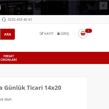
×
İ
0232 433 40 41
0
KAYIT
GIRIŞ
FIRSAT
ÜRÜNLERI
a Günlük Ticari 14x20
iz olun