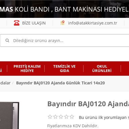
MAS
KOLİ BANDI , BANT MAKİNASI HEDİYEL
BİZE ULAŞIN
info@atakkirtasiye.com.tr
PRESTİJ KALEM
TEMİZLİK VE
OKUL
İ
HEDİYE
GIDA
ÜRÜNLERİ
ndalar
Bayındır BAJ0120 Ajanda Günlük Ticari 14x20
Bayındır BAJ0120 Ajand
Bu ürünü ilk yorumlayan s
Fiyatlarımıza KDV Dahildir.