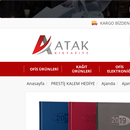
KARGO BİZDEN
KAĞIT
OFİS
OFİS ÜRÜNLERİ
ÜRÜNLERİ
ELEKTRONİĞ
Anasayfa
PRESTİJ KALEM HEDİYE
Ajanda
Aja