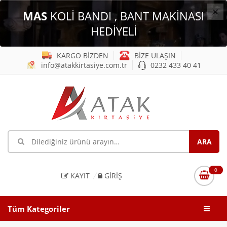
×
MAS
KOLİ BANDI , BANT MAKİNASI
HEDİYELİ
KARGO BİZDEN
BİZE ULAŞIN
info@atakkirtasiye.com.tr
0232 433 40 41
0
KAYIT
GIRIŞ
Tüm Kategoriler