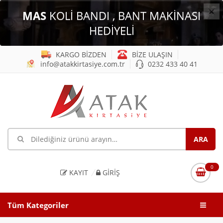
×
MAS
KOLİ BANDI , BANT MAKİNASI
HEDİYELİ
KARGO BİZDEN
BİZE ULAŞIN
info@atakkirtasiye.com.tr
0232 433 40 41
0
KAYIT
GIRIŞ
Tüm Kategoriler