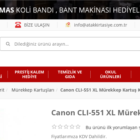
MAS
KOLİ BANDI , BANT MAKİNASI HEDİYEL
BİZE ULAŞIN
info@atakkirtasiye.com.tr
PRESTİJ KALEM
TEMİZLİK VE
OKUL
İ
HEDİYE
GIDA
ÜRÜNLERİ
rit
Mürekkep Kartuşları
Canon CLI-551 XL Mürekkep Kartuş K
Canon CLI-551 XL Mürek
Bu ürünü ilk yorumlayan s
Fiyatlarımıza KDV Dahildir.