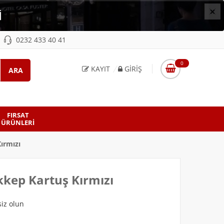
×
İ
0232 433 40 41
0
KAYIT
GIRIŞ
FIRSAT
ÜRÜNLERI
ırmızı
kep Kartuş Kırmızı
iz olun