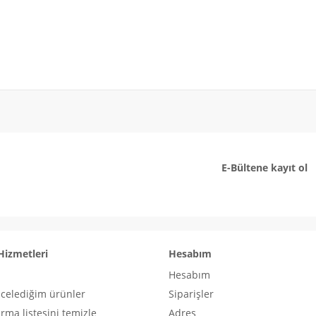
E-Bültene kayıt ol
Hizmetleri
Hesabım
Hesabım
ncelediğim ürünler
Siparişler
ırma listesini temizle
Adres