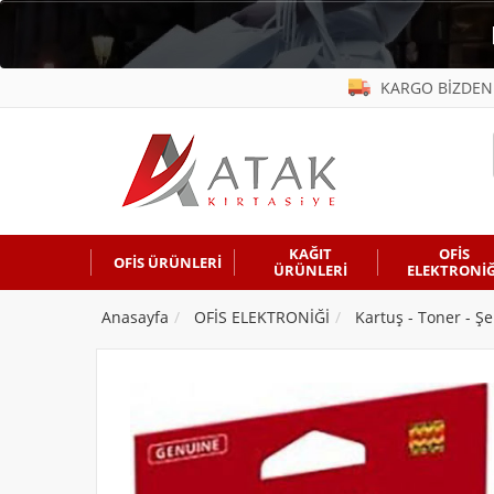
KARGO BİZDEN
KAĞIT
OFİS
OFİS ÜRÜNLERİ
ÜRÜNLERİ
ELEKTRONİĞ
Anasayfa
OFİS ELEKTRONİĞİ
Kartuş - Toner - Şe