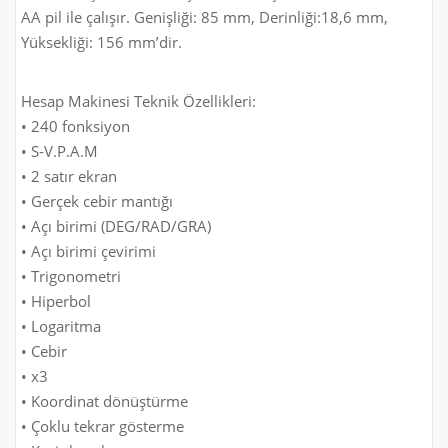
AA pil ile çalışır. Genişliği: 85 mm, Derinliği:18,6 mm,
Yüksekliği: 156 mm’dir.
Hesap Makinesi Teknik Özellikleri:
• 240 fonksiyon
• S-V.P.A.M
• 2 satır ekran
• Gerçek cebir mantığı
• Açı birimi (DEG/RAD/GRA)
• Açı birimi çevirimi
• Trigonometri
• Hiperbol
• Logaritma
• Cebir
• x3
• Koordinat dönüştürme
• Çoklu tekrar gösterme