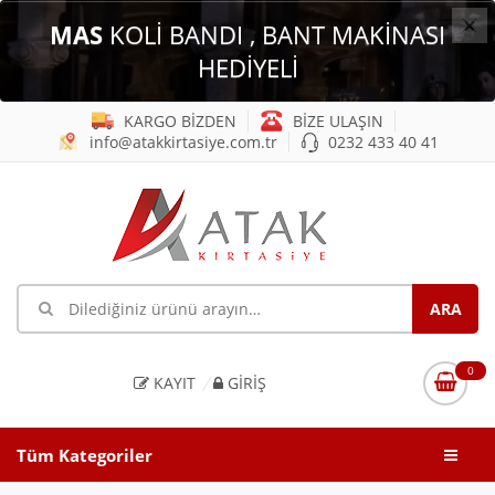
×
MAS
KOLİ BANDI , BANT MAKİNASI
HEDİYELİ
KARGO BİZDEN
BİZE ULAŞIN
info@atakkirtasiye.com.tr
0232 433 40 41
0
KAYIT
GIRIŞ
Tüm Kategoriler