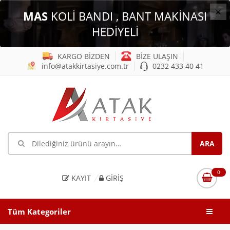
×
MAS
KOLİ BANDI , BANT MAKİNASI
HEDİYELİ
KARGO BİZDEN
BİZE ULAŞIN
info@atakkirtasiye.com.tr
0232 433 40 41
0
KAYIT
GIRIŞ
Tüm Kategoriler