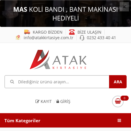
×
MAS
KOLİ BANDI , BANT MAKİNASI
HEDİYELİ
KARGO BİZDEN
BİZE ULAŞIN
info@atakkirtasiye.com.tr
0232 433 40 41
0
KAYIT
GIRIŞ
Tüm Kategoriler