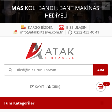
×
MAS
KOLİ BANDI , BANT MAKİNASI
HEDİYELİ
KARGO BİZDEN
BİZE ULAŞIN
info@atakkirtasiye.com.tr
0232 433 40 41
0
KAYIT
GIRIŞ
Tüm Kategoriler