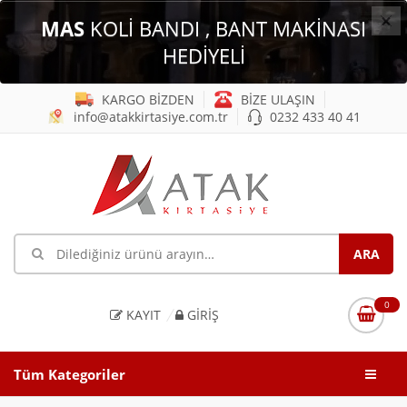
×
MAS
KOLİ BANDI , BANT MAKİNASI
HEDİYELİ
KARGO BİZDEN
BİZE ULAŞIN
info@atakkirtasiye.com.tr
0232 433 40 41
0
KAYIT
GIRIŞ
Tüm Kategoriler