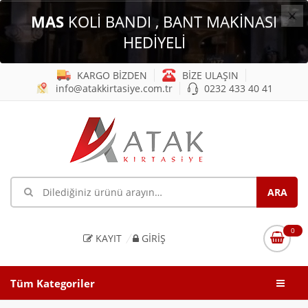
×
MAS
KOLİ BANDI , BANT MAKİNASI
HEDİYELİ
KARGO BİZDEN
BİZE ULAŞIN
info@atakkirtasiye.com.tr
0232 433 40 41
0
KAYIT
GIRIŞ
Tüm Kategoriler