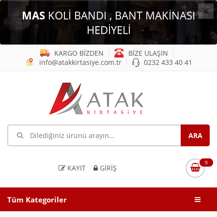
×
MAS
KOLİ BANDI , BANT MAKİNASI
HEDİYELİ
KARGO BİZDEN
BİZE ULAŞIN
info@atakkirtasiye.com.tr
0232 433 40 41
0
KAYIT
GIRIŞ
Tüm Kategoriler