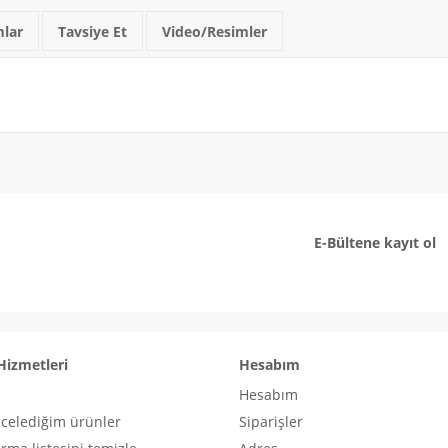
lar
Tavsiye Et
Video/Resimler
E-Bültene kayıt ol
Hizmetleri
Hesabım
Hesabım
ncelediğim ürünler
Siparişler