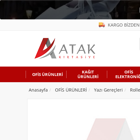
KARGO BİZDEN
KAĞIT
OFİS
OFİS ÜRÜNLERİ
ÜRÜNLERİ
ELEKTRONİĞ
Anasayfa
OFİS ÜRÜNLERİ
Yazı Gereçleri
Roll