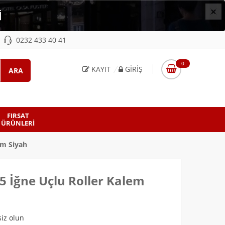
×
İ
0232 433 40 41
0
KAYIT
GIRIŞ
FIRSAT
ÜRÜNLERI
em Siyah
75 İğne Uçlu Roller Kalem
iz olun