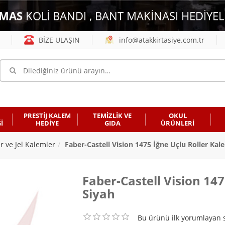
MAS
KOLİ BANDI , BANT MAKİNASI HEDİYEL
BİZE ULAŞIN
info@atakkirtasiye.com.tr
PRESTİJ KALEM
TEMİZLİK VE
OKUL
İ
HEDİYE
GIDA
ÜRÜNLERİ
er ve Jel Kalemler
Faber-Castell Vision 1475 İğne Uçlu Roller Kal
Faber-Castell Vision 14
Siyah
Bu ürünü ilk yorumlayan s