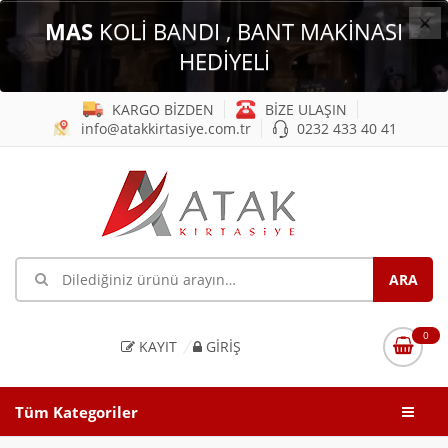
×
MAS
KOLİ BANDI , BANT MAKİNASI
HEDİYELİ
KARGO BİZDEN
BİZE ULAŞIN
info@atakkirtasiye.com.tr
0232 433 40 41
0
KAYIT
GIRIŞ
Tüm Kategoriler