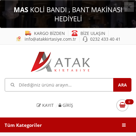
×
MAS
KOLİ BANDI , BANT MAKİNASI
HEDİYELİ
KARGO BİZDEN
BİZE ULAŞIN
info@atakkirtasiye.com.tr
0232 433 40 41
0
KAYIT
GIRIŞ
Tüm Kategoriler