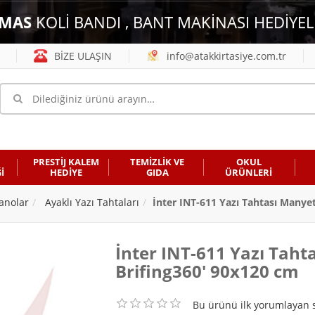
MAS
KOLİ BANDI , BANT MAKİNASI HEDİYEL
BİZE ULAŞIN
info@atakkirtasiye.com.tr
PRESTİJ KALEM
TEMİZLİK VE
OKUL
İ
HEDİYE
GIDA
ÜRÜNLERİ
anolar
Ayaklı Yazı Tahtaları
İnter INT-611 Yazı Tahtası Manye
İnter INT-611 Yazı Tah
Brifing360' 90x120 cm
Bu ürünü ilk yorumlayan s