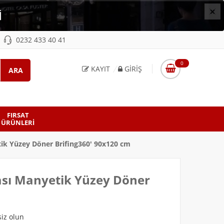
×
İ
0232 433 40 41
0
KAYIT
GIRIŞ
FIRSAT
ÜRÜNLERI
tik Yüzey Döner Brifing360' 90x120 cm
tası Manyetik Yüzey Döner
iz olun