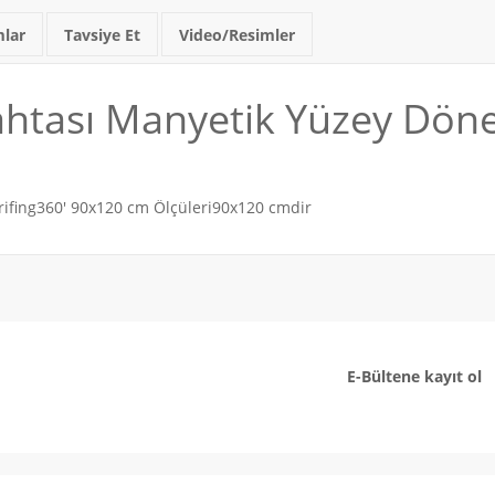
lar
Tavsiye Et
Video/Resimler
ahtası Manyetik Yüzey Döne
rifing360' 90x120 cm Ölçüleri90x120 cmdir
E-Bültene kayıt ol