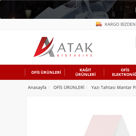
KARGO BİZDEN
KAĞIT
OFİS
OFİS ÜRÜNLERİ
ÜRÜNLERİ
ELEKTRONİĞ
Anasayfa
OFİS ÜRÜNLERİ
Yazı Tahtası Mantar P