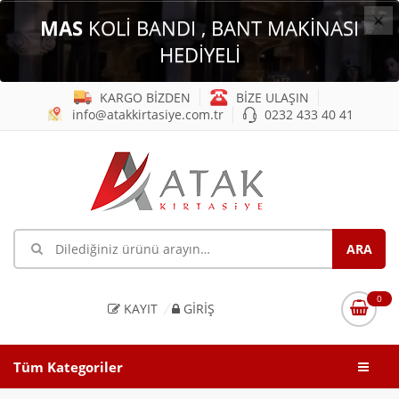
×
MAS
KOLİ BANDI , BANT MAKİNASI
HEDİYELİ
KARGO BİZDEN
BİZE ULAŞIN
info@atakkirtasiye.com.tr
0232 433 40 41
0
KAYIT
GIRIŞ
Tüm Kategoriler