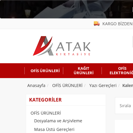
KARGO BİZDEN
KAĞIT
OFİS
OFİS ÜRÜNLERİ
ÜRÜNLERİ
ELEKTRONİĞ
Anasayfa
OFİS ÜRÜNLERİ
Yazı Gereçleri
Kale
KATEGORİLER
Sırala
OFİS ÜRÜNLERİ
Dosyalama ve Arşivleme
Masa Üstü Gereçleri