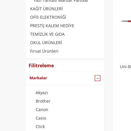
Yazı Tahtası Mantar Panolar
KAĞIT ÜRÜNLERİ
OFİS ELEKTRONİĞİ
PRESTİJ KALEM HEDİYE
TEMİZLİK VE GIDA
OKUL ÜRÜNLERİ
Fırsat Ürünleri
Filitreleme
Uni-B
Markalar
Akyazı
Brother
Canon
Casio
Click