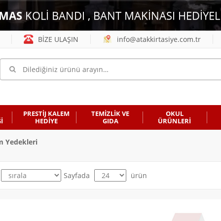
MAS
KOLİ BANDI , BANT MAKİNASI HEDİYEL
BİZE ULAŞIN
info@atakkirtasiye.com.tr
PRESTİJ KALEM
TEMİZLİK VE
OKUL
İ
HEDİYE
GIDA
ÜRÜNLERİ
m Yedekleri
Sayfada
ürün