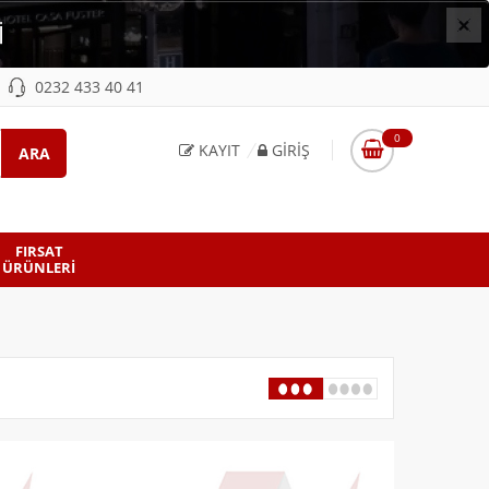
×
İ
0232 433 40 41
0
KAYIT
GIRIŞ
FIRSAT
ÜRÜNLERI