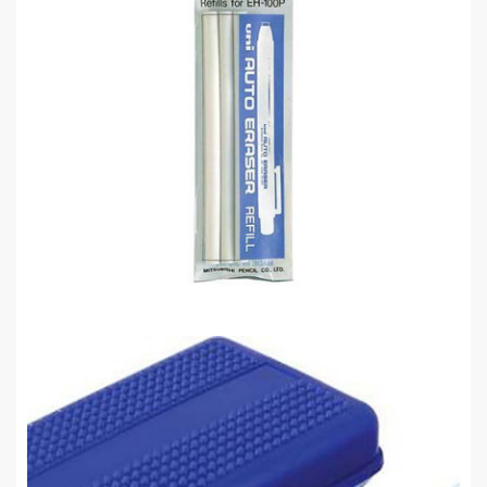
Uni-Ball ER-100PK Silgi Kalem Tip..
0,00 TL