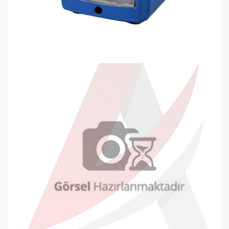
Kraf 680G Kollu Kalemtraş
0,00 TL