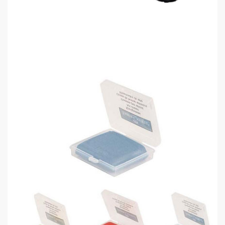
Brons BR-259 Tahta Silgisi Eva Mı..
0,00 TL