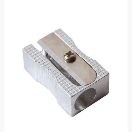
Kraf 740G Kalemtraş Metal Üçgen
0,00 TL