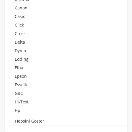
Canon
Casio
Click
Cross
Delta
Dymo
Edding
Elba
Epson
Esselte
GBC
Hi-Text
Hp
Hepsini Göster