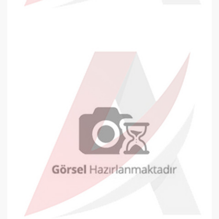
Kraf 690G Kollu Kalemtraş
0,00 TL