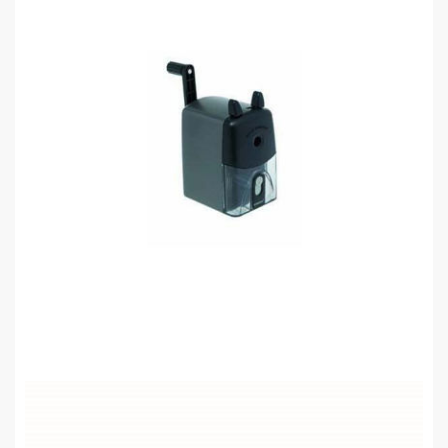
Rubenis 635 Kalemtraş Kollu
0,00 TL