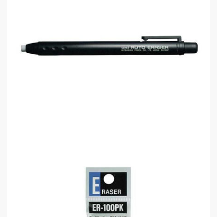
Uni-Ball EH-100P Silgi Kalem Tipi..
0,00 TL