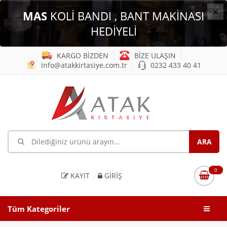
×
MAS
KOLİ BANDI , BANT MAKİNASI
HEDİYELİ
KARGO BİZDEN
BİZE ULAŞIN
info@atakkirtasiye.com.tr
0232 433 40 41
0
KAYIT
GIRIŞ
Tüm Kategoriler