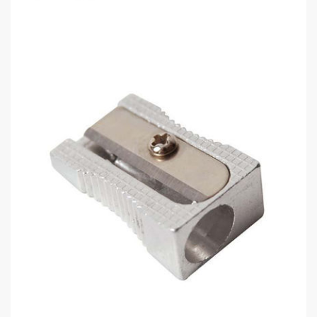
Kraf 695G Kollu Kalemtraş
0,00 TL