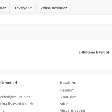
lar
Tavsiye Et
Video/Resimler
E-Bültene kayıt ol
Hizmetleri
Hesabım
Hesabım
ncelediğim ürünler
Siparişler
ırma listesini temizle
Adres
nler
Alışveriş sepeti