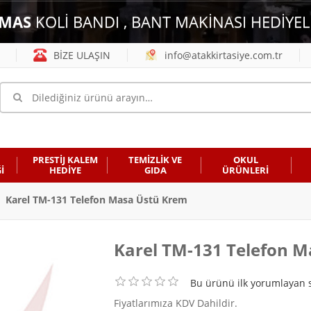
MAS
KOLİ BANDI , BANT MAKİNASI HEDİYEL
BİZE ULAŞIN
info@atakkirtasiye.com.tr
PRESTİJ KALEM
TEMİZLİK VE
OKUL
İ
HEDİYE
GIDA
ÜRÜNLERİ
Karel TM-131 Telefon Masa Üstü Krem
Karel TM-131 Telefon 
Bu ürünü ilk yorumlayan s
Fiyatlarımıza KDV Dahildir.