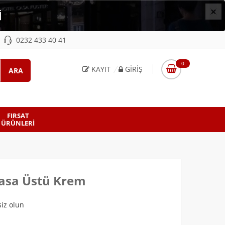
×
İ
0232 433 40 41
0
KAYIT
GIRIŞ
FIRSAT
ÜRÜNLERI
Masa Üstü Krem
iz olun