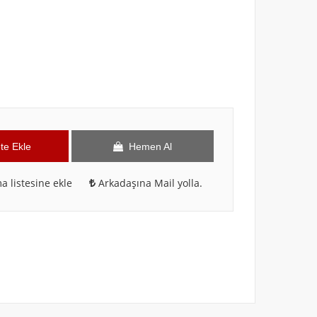
te Ekle
Hemen Al
a listesine ekle
Arkadaşına Mail yolla.