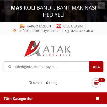
×
MAS
KOLİ BANDI , BANT MAKİNASI
HEDİYELİ
KARGO BİZDEN
BİZE ULAŞIN
info@atakkirtasiye.com.tr
0232 433 40 41
0
KAYIT
GIRIŞ
Tüm Kategoriler