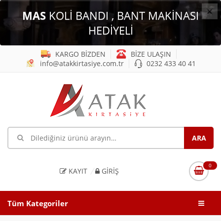
×
MAS
KOLİ BANDI , BANT MAKİNASI
HEDİYELİ
KARGO BİZDEN
BİZE ULAŞIN
info@atakkirtasiye.com.tr
0232 433 40 41
0
KAYIT
GIRIŞ
Tüm Kategoriler