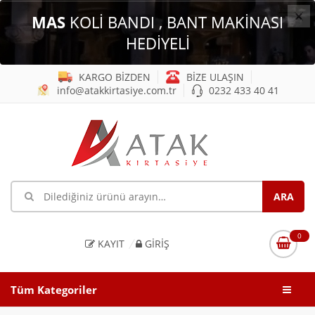
×
MAS
KOLİ BANDI , BANT MAKİNASI
HEDİYELİ
KARGO BİZDEN
BİZE ULAŞIN
info@atakkirtasiye.com.tr
0232 433 40 41
0
KAYIT
GIRIŞ
Tüm Kategoriler