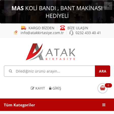
×
MAS
KOLİ BANDI , BANT MAKİNASI
HEDİYELİ
KARGO BİZDEN
BİZE ULAŞIN
info@atakkirtasiye.com.tr
0232 433 40 41
0
KAYIT
GIRIŞ
Tüm Kategoriler