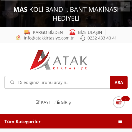
×
MAS
KOLİ BANDI , BANT MAKİNASI
HEDİYELİ
KARGO BİZDEN
BİZE ULAŞIN
info@atakkirtasiye.com.tr
0232 433 40 41
0
KAYIT
GIRIŞ
Tüm Kategoriler