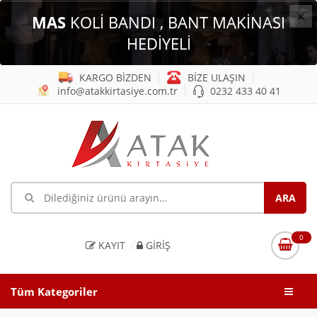
×
MAS
KOLİ BANDI , BANT MAKİNASI
HEDİYELİ
KARGO BİZDEN
BİZE ULAŞIN
info@atakkirtasiye.com.tr
0232 433 40 41
0
KAYIT
GIRIŞ
Tüm Kategoriler