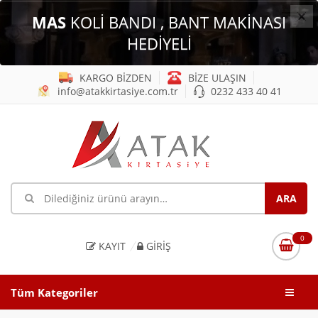
×
MAS
KOLİ BANDI , BANT MAKİNASI
HEDİYELİ
KARGO BİZDEN
BİZE ULAŞIN
info@atakkirtasiye.com.tr
0232 433 40 41
0
KAYIT
GIRIŞ
Tüm Kategoriler