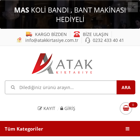
×
MAS
KOLİ BANDI , BANT MAKİNASI
HEDİYELİ
KARGO BİZDEN
BİZE ULAŞIN
info@atakkirtasiye.com.tr
0232 433 40 41
0
KAYIT
GIRIŞ
Tüm Kategoriler