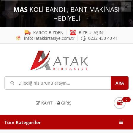
×
MAS
KOLİ BANDI , BANT MAKİNASI
HEDİYELİ
KARGO BİZDEN
BİZE ULAŞIN
info@atakkirtasiye.com.tr
0232 433 40 41
0
KAYIT
GIRIŞ
Tüm Kategoriler