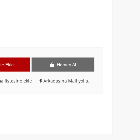
te Ekle
Hemen Al
a listesine ekle
Arkadaşına Mail yolla.