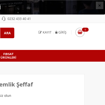
×
İ
0232 433 40 41
0
KAYIT
GIRIŞ
FIRSAT
ÜRÜNLERI
emlik Şeffaf
iz olun