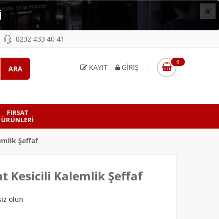
×
İ
0232 433 40 41
0
KAYIT
GIRIŞ
FIRSAT
ÜRÜNLERI
emlik Şeffaf
 Kesicili Kalemlik Şeffaf
iz olun