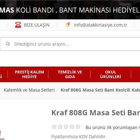
MAS
KOLİ BANDI , BANT MAKİNASI HEDİYEL
BİZE ULAŞIN
info@atakkirtasiye.com.tr
PRESTİJ KALEM
TEMİZLİK VE
OKUL
İ
HEDİYE
GIDA
ÜRÜNLERİ
Kalemlik ve Masa Setleri
Kraf 808G Masa Seti Bant Kesicili Kal
Kraf 808G Masa Seti Bant
Bu ürünü ilk yorumlayan s
Fiyatlarımıza KDV Dahildir.