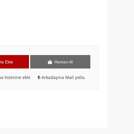
te Ekle
Hemen Al
a listesine ekle
Arkadaşına Mail yolla.