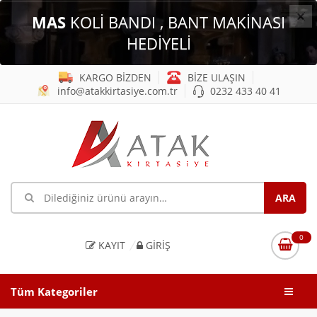
×
MAS
KOLİ BANDI , BANT MAKİNASI
HEDİYELİ
KARGO BİZDEN
BİZE ULAŞIN
info@atakkirtasiye.com.tr
0232 433 40 41
0
KAYIT
GIRIŞ
Tüm Kategoriler