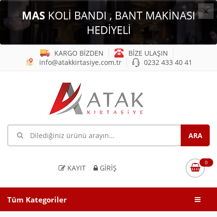
×
MAS
KOLİ BANDI , BANT MAKİNASI
HEDİYELİ
KARGO BİZDEN
BİZE ULAŞIN
info@atakkirtasiye.com.tr
0232 433 40 41
0
KAYIT
GIRIŞ
Tüm Kategoriler