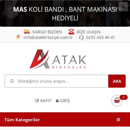
×
MAS
KOLİ BANDI , BANT MAKİNASI
HEDİYELİ
KARGO BİZDEN
BİZE ULAŞIN
info@atakkirtasiye.com.tr
0232 433 40 41
0
KAYIT
GIRIŞ
Tüm Kategoriler