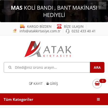
×
MAS
KOLİ BANDI , BANT MAKİNASI
HEDİYELİ
KARGO BİZDEN
BİZE ULAŞIN
info@atakkirtasiye.com.tr
0232 433 40 41
0
KAYIT
GIRIŞ
Tüm Kategoriler