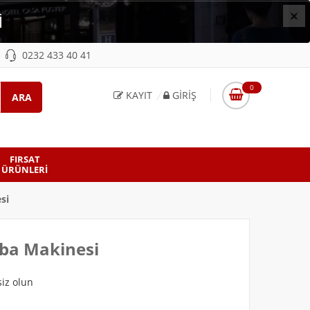
×
İ
0232 433 40 41
0
KAYIT
GIRIŞ
FIRSAT
ÜRÜNLERI
si
mba Makinesi
iz olun