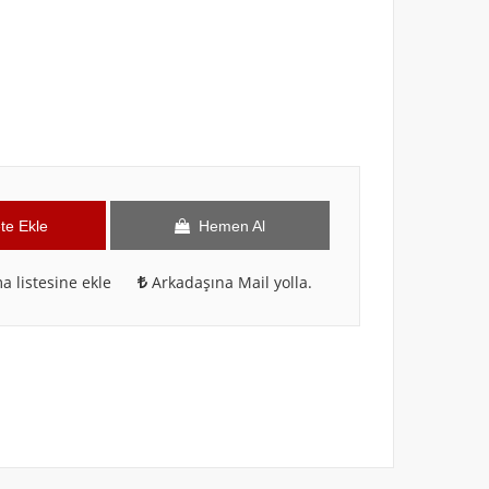
te Ekle
Hemen Al
a listesine ekle
Arkadaşına Mail yolla.