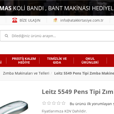
MAS
KOLİ BANDI , BANT MAKİNASI HEDİYEL
BİZE ULAŞIN
info@atakkirtasiye.com.tr
PRESTİJ KALEM
TEMİZLİK VE
OKUL
İ
HEDİYE
GIDA
ÜRÜNLERİ
Zımba Makinaları ve Telleri
Leitz 5549 Pens Tipi Zımba Makine
Leitz 5549 Pens Tipi Zı
Bu ürünü ilk yorumlayan s
Fiyatlarımıza KDV Dahildir.