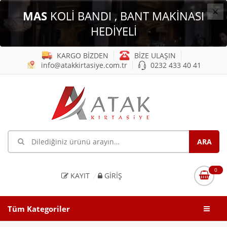
×
MAS
KOLİ BANDI , BANT MAKİNASI
HEDİYELİ
KARGO BİZDEN
BİZE ULAŞIN
info@atakkirtasiye.com.tr
0232 433 40 41
0
KAYIT
GIRIŞ
Tüm Kategoriler