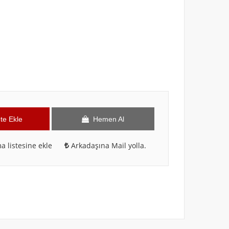
te Ekle
Hemen Al
a listesine ekle
Arkadaşına Mail yolla.