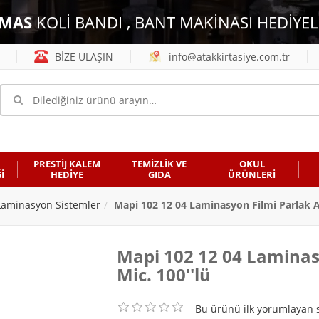
MAS
KOLİ BANDI , BANT MAKİNASI HEDİYEL
BİZE ULAŞIN
info@atakkirtasiye.com.tr
PRESTİJ KALEM
TEMİZLİK VE
OKUL
İ
HEDİYE
GIDA
ÜRÜNLERİ
Laminasyon Sistemler
Mapi 102 12 04 Laminasyon Filmi Parlak A4
Mapi 102 12 04 Laminas
Mic. 100''lü
Bu ürünü ilk yorumlayan s