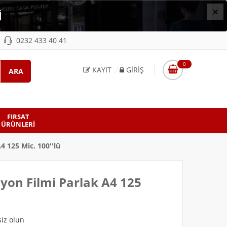
×
İ
0232 433 40 41
0
KAYIT
GIRIŞ
FIRSAT
ÜRÜNLERI
 125 Mic. 100''lü
yon Filmi Parlak A4 125
iz olun