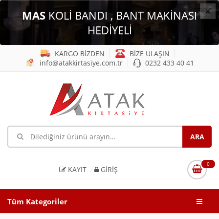
×
MAS
KOLİ BANDI , BANT MAKİNASI
HEDİYELİ
KARGO BİZDEN
BİZE ULAŞIN
info@atakkirtasiye.com.tr
0232 433 40 41
0
KAYIT
GIRIŞ
Tüm Kategoriler