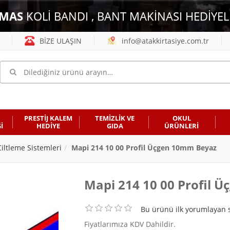
MAS
KOLİ BANDI , BANT MAKİNASI HEDİYEL
BİZE ULAŞIN
info@atakkirtasiye.com.tr
PRESTİJ KALEM
TEMİZLİK VE
OKUL
İ
HEDİYE
GIDA
ÜRÜNLERİ
Ciltleme Sistemleri
Mapi 214 10 00 Profil Üçgen 10mm Beyaz
Mapi 214 10 00 Profil 
Bu ürünü ilk yorumlayan s
Fiyatlarımıza KDV Dahildir.