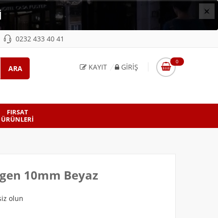
×
İ
0232 433 40 41
0
KAYIT
GIRIŞ
FIRSAT
ÜRÜNLERI
Üçgen 10mm Beyaz
iz olun