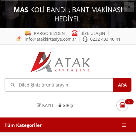
×
MAS
KOLİ BANDI , BANT MAKİNASI
HEDİYELİ
KARGO BİZDEN
BİZE ULAŞIN
info@atakkirtasiye.com.tr
0232 433 40 41
0
KAYIT
GIRIŞ
Tüm Kategoriler