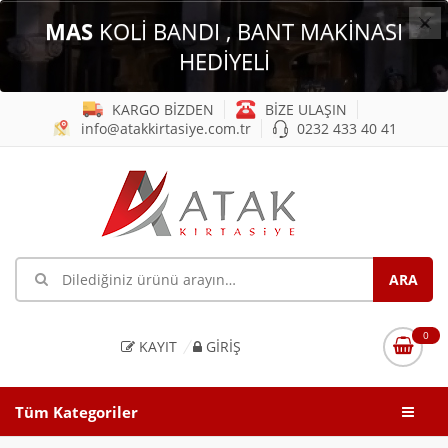
×
MAS
KOLİ BANDI , BANT MAKİNASI
HEDİYELİ
KARGO BİZDEN
BİZE ULAŞIN
info@atakkirtasiye.com.tr
0232 433 40 41
0
KAYIT
GIRIŞ
Tüm Kategoriler