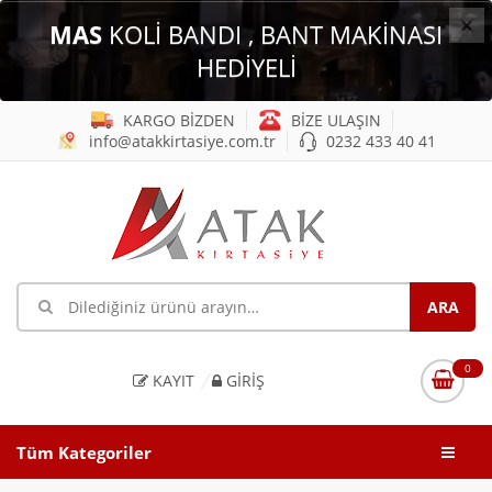
×
MAS
KOLİ BANDI , BANT MAKİNASI
HEDİYELİ
KARGO BİZDEN
BİZE ULAŞIN
info@atakkirtasiye.com.tr
0232 433 40 41
0
KAYIT
GIRIŞ
Tüm Kategoriler