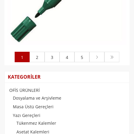
Edding 3000 Permanent Markör Yeşil
1
2
3
4
5
0,00 TL
KATEGORİLER
OFİS ÜRÜNLERİ
Dosyalama ve Arşivleme
Masa Üstü Gereçleri
Yazı Gereçleri
Tükenmez Kalemler
Asetat Kalemleri