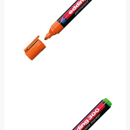
Edding 300 Permanent Markör Kalem..
0,00 TL