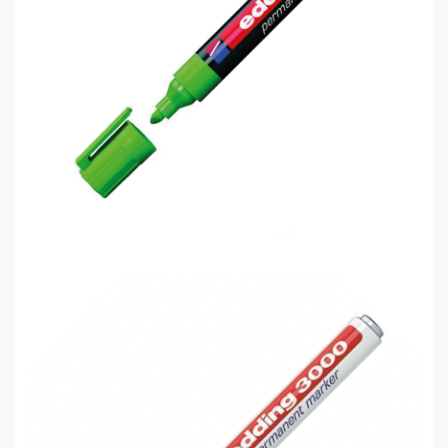
Edding 300 Permanent Markör Kalem..
0,00 TL