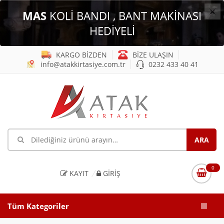
×
MAS
KOLİ BANDI , BANT MAKİNASI
HEDİYELİ
KARGO BİZDEN
BİZE ULAŞIN
info@atakkirtasiye.com.tr
0232 433 40 41
0
KAYIT
GIRIŞ
Tüm Kategoriler