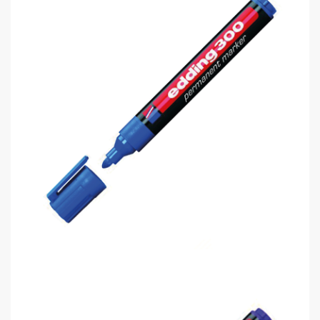
Edding 300 Permanent Markör Kalem..
0,00 TL