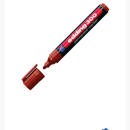
Edding 300 Permanent Markör Kalem..
0,00 TL