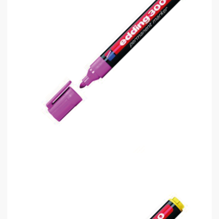
Edding 300 Permanent Markör Kalem..
0,00 TL