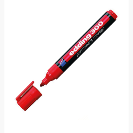
Bic 961442 Permanent Kalem Markin..
0,00 TL
Edding 300 Permanent Markör Kalem..