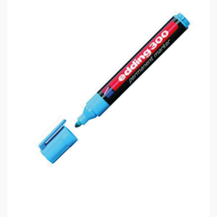
0,00 TL
Edding 300 Permanent Markör Kalem..
0,00 TL