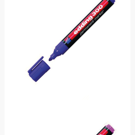
Edding 300 Permanent Markör Kalem..
0,00 TL