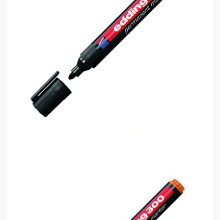
Edding 300 Permanent Markör Kalem..
0,00 TL