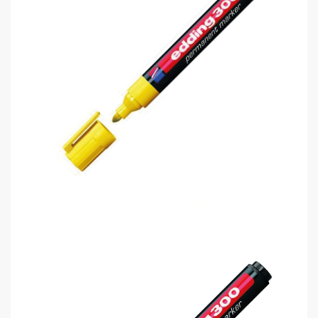
Edding 300 Permanent Markör Kalem..
0,00 TL