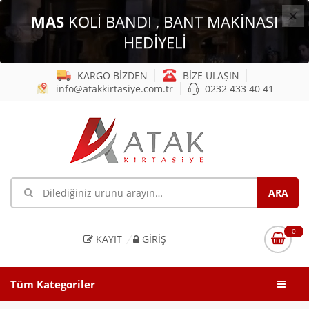
×
MAS
KOLİ BANDI , BANT MAKİNASI
HEDİYELİ
KARGO BİZDEN
BİZE ULAŞIN
info@atakkirtasiye.com.tr
0232 433 40 41
0
KAYIT
GIRIŞ
Tüm Kategoriler