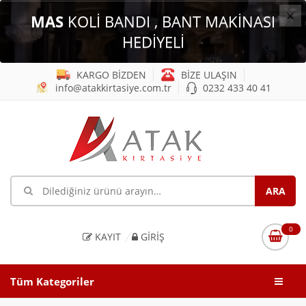
×
MAS
KOLİ BANDI , BANT MAKİNASI
HEDİYELİ
KARGO BİZDEN
BİZE ULAŞIN
info@atakkirtasiye.com.tr
0232 433 40 41
0
KAYIT
GIRIŞ
Tüm Kategoriler