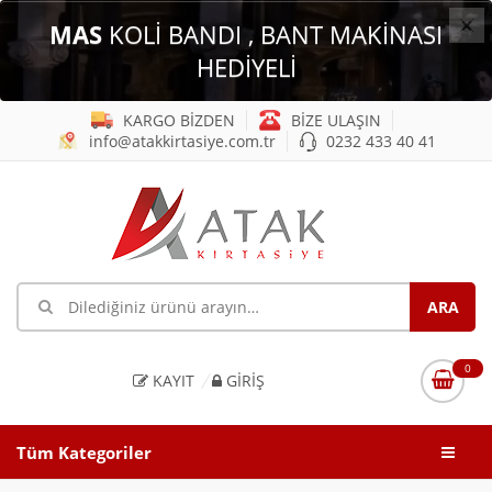
×
MAS
KOLİ BANDI , BANT MAKİNASI
HEDİYELİ
KARGO BİZDEN
BİZE ULAŞIN
info@atakkirtasiye.com.tr
0232 433 40 41
0
KAYIT
GIRIŞ
Tüm Kategoriler