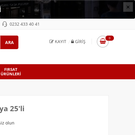
×
İ
0232 433 40 41
0
KAYIT
GIRIŞ
FIRSAT
ÜRÜNLERI
a 25'li
iz olun