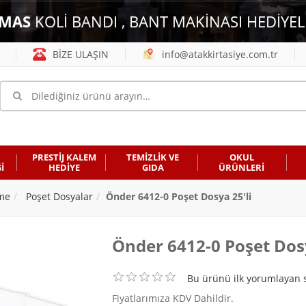
MAS
KOLİ BANDI , BANT MAKİNASI HEDİYEL
BİZE ULAŞIN
info@atakkirtasiye.com.tr
PRESTİJ KALEM
TEMİZLİK VE
OKUL
İ
HEDİYE
GIDA
ÜRÜNLERİ
eme
Poşet Dosyalar
Önder 6412-0 Poşet Dosya 25'li
Önder 6412-0 Poşet Dosy
Bu ürünü ilk yorumlayan s
Fiyatlarımıza KDV Dahildir.