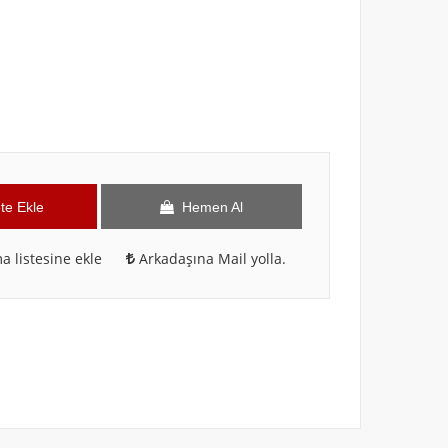
te Ekle
Hemen Al
a listesine ekle
Arkadaşına Mail yolla.