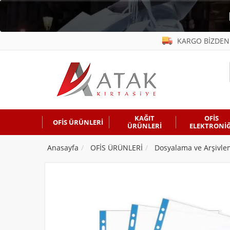
KARGO BİZDEN
KAĞIT
OFİS
OFİS ÜRÜNLERİ
ÜRÜNLERİ
ELEKTRONİĞ
Anasayfa
OFİS ÜRÜNLERİ
Dosyalama ve Arşivl