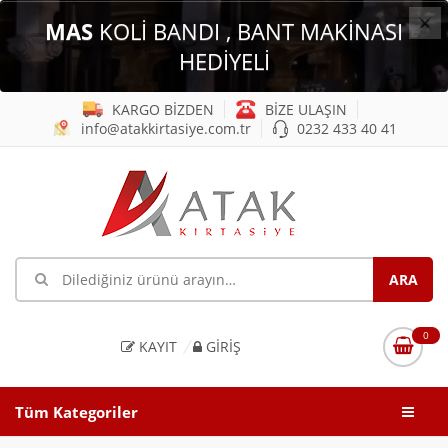
×
MAS
KOLİ BANDI , BANT MAKİNASI
HEDİYELİ
KARGO BİZDEN
BİZE ULAŞIN
info@atakkirtasiye.com.tr
0232 433 40 41
0
KAYIT
GIRIŞ
Tüm Kategoriler