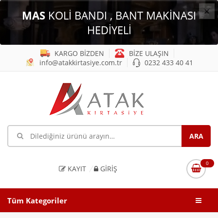
×
MAS
KOLİ BANDI , BANT MAKİNASI
HEDİYELİ
KARGO BİZDEN
BİZE ULAŞIN
info@atakkirtasiye.com.tr
0232 433 40 41
0
KAYIT
GIRIŞ
Tüm Kategoriler